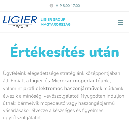
H-P 8:00-17:00
LIGIER GROUP
MAGYARORSZÁG
Értékesítés után
Ügyfeleink elégedettsége stratégiánk középpontjában
Ligier és Microcar mopedautóunk
áll! Emiatt a
,
profi elektromos haszonjárművek
valamint
márkáink
élvezik a minőségi vevőszolgálatot! Nyugodtan induljon
útnak: bármelyik mopedautó vagy haszongépjármű
vásárlásakor élvezze a készséges és figyelmes
ügyfélszolgálatot.