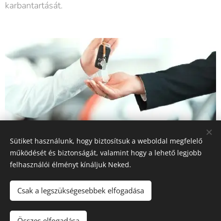
karbantartását.
Sütiket használunk, hogy biztosítsuk a weboldal megfelelő
működését és biztonságát, valamint hogy a lehető legjobb
felhasználói élményt kínáljuk Neked.
Csak a legszükségesebbek elfogadása
MOPEDAUTO ÉRD mint IMPORTŐR | mopedautók, alkatrészek,
szerviz
Összes elfogadása