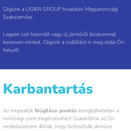
Cégünk a LIGIER GROUP hivatalos Magyarországi
Szakszervíze.
Legyen szó használt vagy új járműről bizalommal
keressen minket. Cégünk a szállítást is meg oldja Ön
helyett
Karbantartás
Az mopeatók
felújítása-javatás
elengedhetetlen a
minőségi szint megőrzéséhez! Szakértőink az Ön
rendelkezésére állnak, hogy biztosítsák járműve